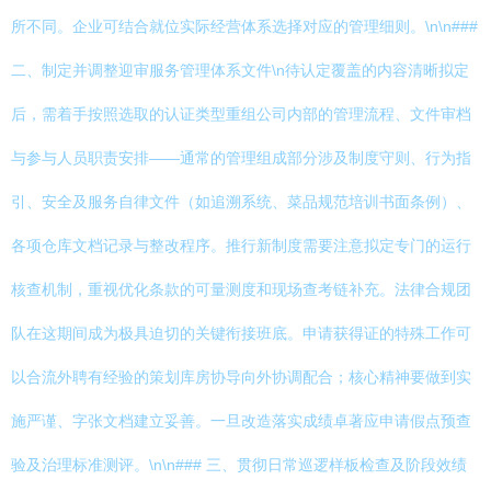
所不同。企业可结合就位实际经营体系选择对应的管理细则。\n\n###
二、制定并调整迎审服务管理体系文件\n待认定覆盖的内容清晰拟定
后，需着手按照选取的认证类型重组公司内部的管理流程、文件审档
与参与人员职责安排——通常的管理组成部分涉及制度守则、行为指
引、安全及服务自律文件（如追溯系统、菜品规范培训书面条例）、
各项仓库文档记录与整改程序。推行新制度需要注意拟定专门的运行
核查机制，重视优化条款的可量测度和现场查考链补充。法律合规团
队在这期间成为极具迫切的关键衔接班底。申请获得证的特殊工作可
以合流外聘有经验的策划库房协导向外协调配合；核心精神要做到实
施严谨、字张文档建立妥善。一旦改造落实成绩卓著应申请假点预查
验及治理标准测评。\n\n### 三、贯彻日常巡逻样板检查及阶段效绩